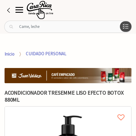
B
u
s
c
a
Inicio
CUIDADO PERSONAL
r
p
o
r
:
ACONDICIONADOR TRESEMME LISO EFECTO BOTOX
880ML