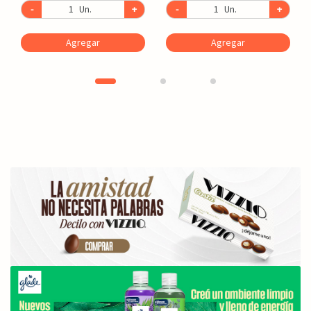
-
Un.
+
-
Un.
+
Agregar
Agregar