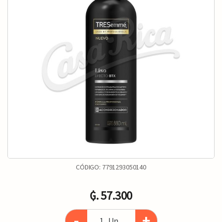
CÓDIGO:
7791293050140
₲. 57.300
-
+
Un.