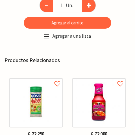
-
+
Un.
Agregar al carrito
Agregar a una lista
+
Productos Relacionados
₲. 22.250
₲. 72.000