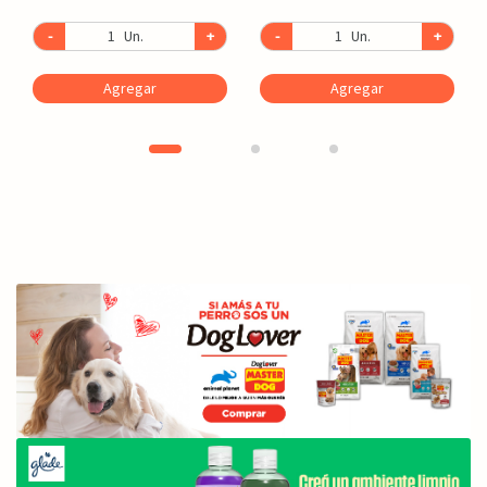
-
Un.
+
-
Un.
+
Agregar
Agregar