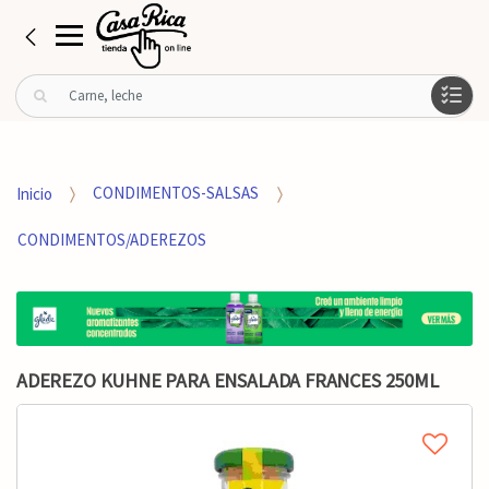
B
u
s
c
a
Inicio
CONDIMENTOS-SALSAS
r
p
CONDIMENTOS/ADEREZOS
o
r
:
ADEREZO KUHNE PARA ENSALADA FRANCES 250ML