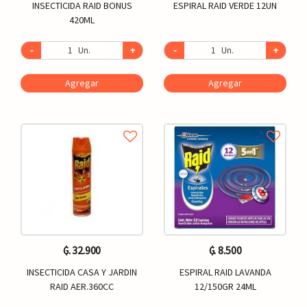
INSECTICIDA RAID BONUS
ESPIRAL RAID VERDE 12UN
420ML
-
Un.
+
-
Un.
+
Agregar
Agregar
₲. 32.900
₲. 8.500
INSECTICIDA CASA Y JARDIN
ESPIRAL RAID LAVANDA
RAID AER.360CC
12/150GR 24ML