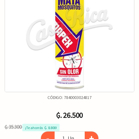
CÓDIGO:
7840003024817
₲. 26.500
₲. 35.300
¡Te ahorrás  ₲. 8.800!
-
+
Un.