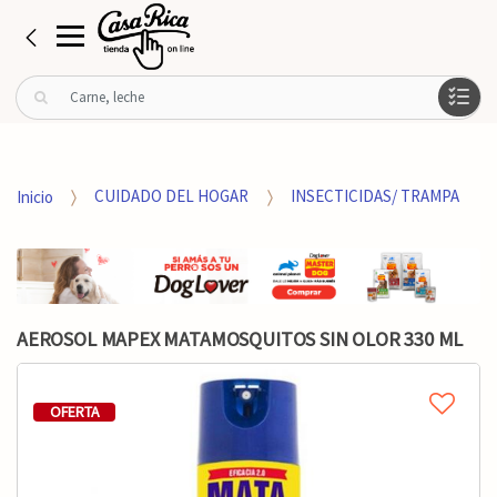
B
u
s
c
a
Inicio
CUIDADO DEL HOGAR
INSECTICIDAS/ TRAMPA
r
p
o
r
:
AEROSOL MAPEX MATAMOSQUITOS SIN OLOR 330 ML
OFERTA