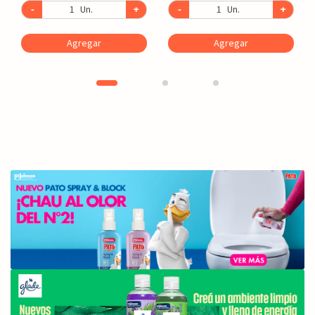
-
Un.
+
-
Un.
+
Agregar
Agregar