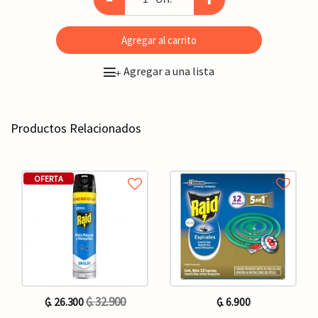
Agregar al carrito
Agregar a una lista
+
Productos Relacionados
OFERTA
₲. 32.900
₲. 26.300
₲. 6.900