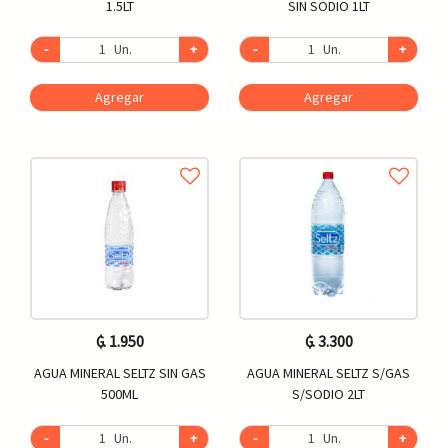
1.5LT
SIN SODIO 1LT
-
Un.
+
-
Un.
+
Agregar
Agregar
₲. 1.950
₲. 3.300
AGUA MINERAL SELTZ SIN GAS
AGUA MINERAL SELTZ S/GAS
500ML
S/SODIO 2LT
-
Un.
+
-
Un.
+