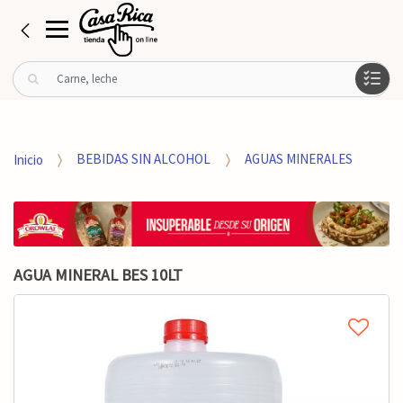
B
u
s
c
a
Inicio
BEBIDAS SIN ALCOHOL
AGUAS MINERALES
r
p
o
r
:
AGUA MINERAL BES 10LT