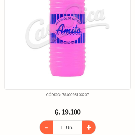
CÓDIGO:
7840096100207
₲. 19.100
-
+
Un.