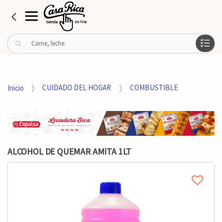
B
u
s
c
a
Inicio
CUIDADO DEL HOGAR
COMBUSTIBLE
r
p
o
r
:
ALCOHOL DE QUEMAR AMITA 1LT