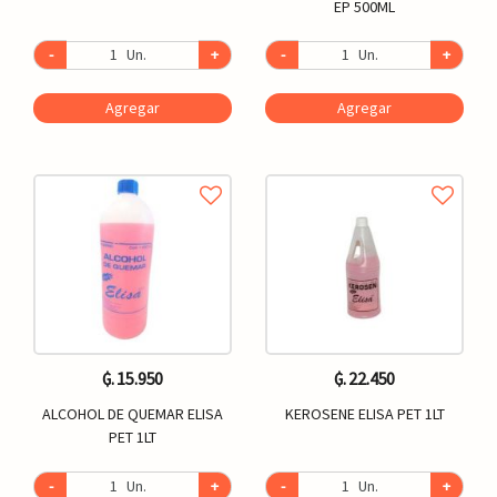
EP 500ML
-
Un.
+
-
Un.
+
Agregar
Agregar
₲. 15.950
₲. 22.450
ALCOHOL DE QUEMAR ELISA
KEROSENE ELISA PET 1LT
PET 1LT
-
Un.
+
-
Un.
+