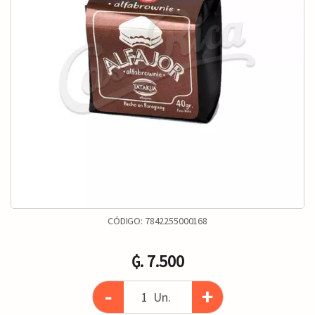
CÓDIGO:
7842255000168
₲. 7.500
-
+
Un.