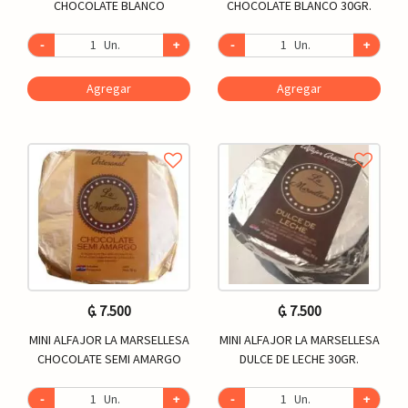
CHOCOLATE BLANCO
CHOCOLATE BLANCO 30GR.
-
Un.
+
-
Un.
+
Agregar
Agregar
₲. 7.500
₲. 7.500
MINI ALFAJOR LA MARSELLESA
MINI ALFAJOR LA MARSELLESA
CHOCOLATE SEMI AMARGO
DULCE DE LECHE 30GR.
-
Un.
+
-
Un.
+