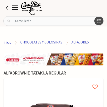
B
u
s
c
a
Inicio
CHOCOLATES Y GOLOSINAS
ALFAJORES
r
p
o
r
:
ALFABROWNIE TATAKUA REGULAR