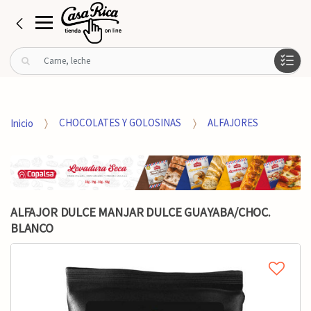
B
u
s
c
a
Inicio
CHOCOLATES Y GOLOSINAS
ALFAJORES
r
p
o
r
:
ALFAJOR DULCE MANJAR DULCE GUAYABA/CHOC.
BLANCO