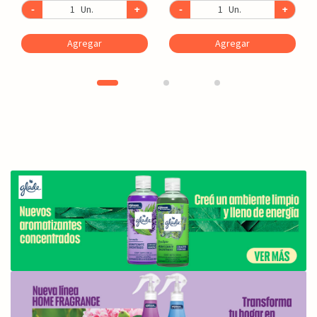
-
Un.
+
-
Un.
+
Agregar
Agregar