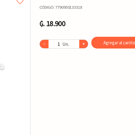
CÓDIGO:
7790950133318
₲. 18.900
Agregar al carrit
Un.
-
+