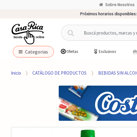
Sobre Nosotros
Próximos horarios disponibles:
B
u
s
c
Categorias
Ofertas
Exclusivos
a
r
p
Inicio
CATÁLOGO DE PRODUCTOS
BEBIDAS SIN ALCO
o
r
: