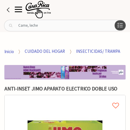
B
u
s
c
a
Inicio
CUIDADO DEL HOGAR
INSECTICIDAS/ TRAMPA
r
p
o
r
:
ANTI-INSET JIMO APARATO ELECTRICO DOBLE USO