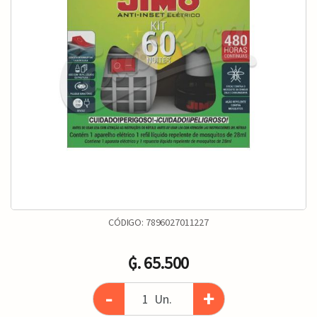
CÓDIGO:
7896027011227
₲. 65.500
-
+
Un.