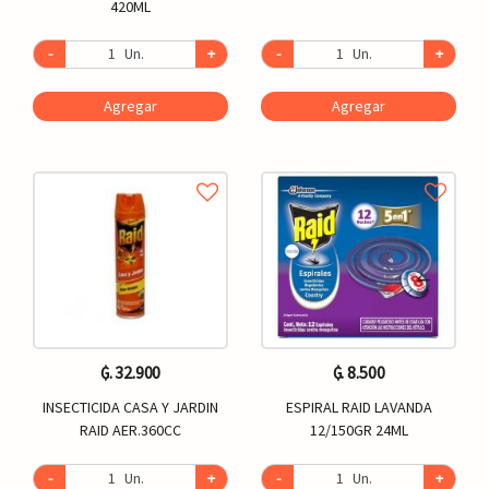
420ML
-
Un.
+
-
Un.
+
Agregar
Agregar
₲. 32.900
₲. 8.500
INSECTICIDA CASA Y JARDIN
ESPIRAL RAID LAVANDA
RAID AER.360CC
12/150GR 24ML
-
Un.
+
-
Un.
+