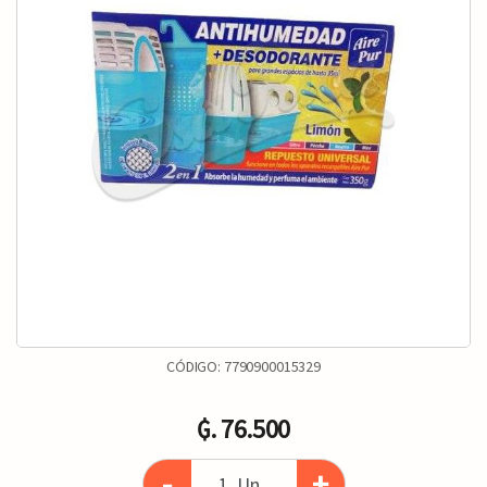
CÓDIGO:
7790900015329
₲. 76.500
-
+
Un.