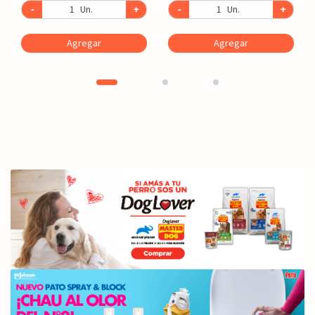
-
Un.
+
-
Un.
+
Agregar
Agregar