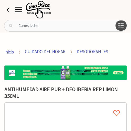
B
u
s
c
a
Inicio
CUIDADO DEL HOGAR
DESODORANTES
r
p
o
r
:
ANTIHUMEDAD AIRE PUR + DEO IBERIA REP LIMON
350ML