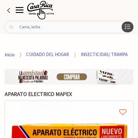
B
u
s
c
a
Inicio
CUIDADO DEL HOGAR
INSECTICIDAS/ TRAMPA
r
p
o
r
:
APARATO ELECTRICO MAPEX