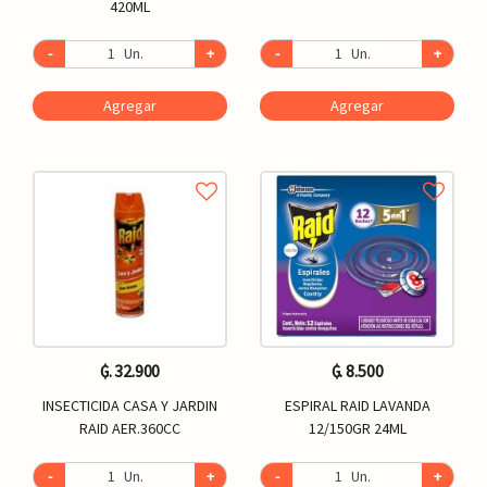
420ML
-
Un.
+
-
Un.
+
Agregar
Agregar
₲. 32.900
₲. 8.500
INSECTICIDA CASA Y JARDIN
ESPIRAL RAID LAVANDA
RAID AER.360CC
12/150GR 24ML
-
Un.
+
-
Un.
+