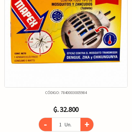
CÓDIGO:
7840003005984
₲. 32.800
-
+
Un.