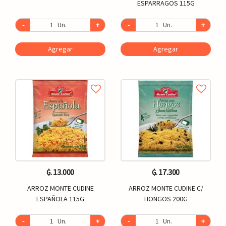
ESPARRAGOS 115G
-
Un.
+
-
Un.
+
Agregar
Agregar
₲. 13.000
₲. 17.300
ARROZ MONTE CUDINE
ARROZ MONTE CUDINE C/
ESPAÑOLA 115G
HONGOS 200G
-
Un.
+
-
Un.
+