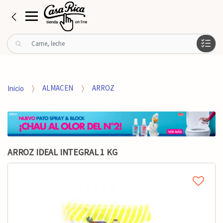
B
u
s
c
a
Inicio
ALMACEN
ARROZ
r
p
o
r
:
ARROZ IDEAL INTEGRAL 1 KG