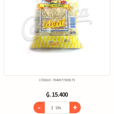
CÓDIGO:
7840077000175
₲. 15.400
-
+
Un.