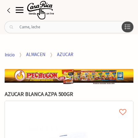
B
u
s
c
a
Inicio
ALMACEN
AZUCAR
r
p
o
r
:
AZUCAR BLANCA AZPA 500GR