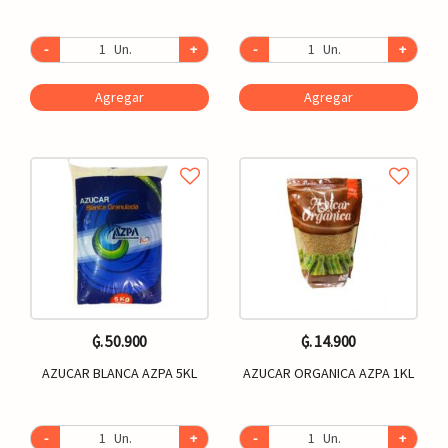
-
Un.
+
-
Un.
+
Agregar
Agregar
₲. 50.900
₲. 14.900
AZUCAR BLANCA AZPA 5KL
AZUCAR ORGANICA AZPA 1KL
-
Un.
+
-
Un.
+