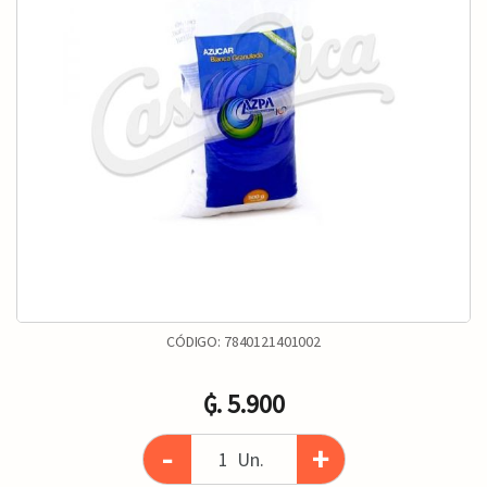
CÓDIGO:
7840121401002
₲. 5.900
-
+
Un.