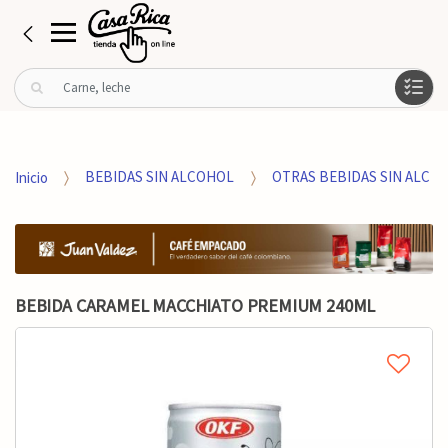
B
u
s
c
a
Inicio
BEBIDAS SIN ALCOHOL
OTRAS BEBIDAS SIN ALC
r
p
o
r
:
BEBIDA CARAMEL MACCHIATO PREMIUM 240ML