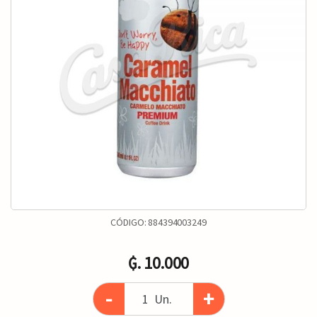
CÓDIGO:
884394003249
₲. 10.000
-
+
Un.