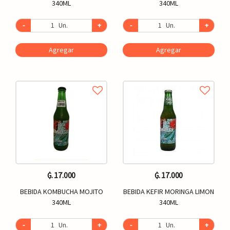
340ML
340ML
-
Un.
+
-
Un.
+
Agregar
Agregar
₲. 17.000
₲. 17.000
BEBIDA KOMBUCHA MOJITO
BEBIDA KEFIR MORINGA LIMON
340ML
340ML
-
Un.
+
-
Un.
+