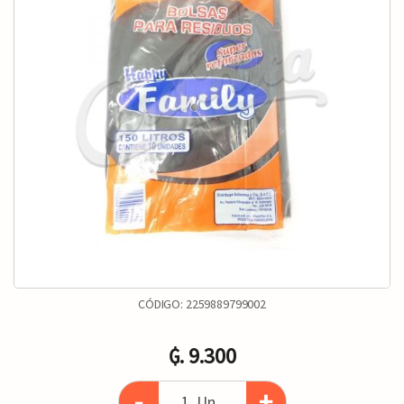
CÓDIGO:
2259889799002
₲. 9.300
-
+
Un.