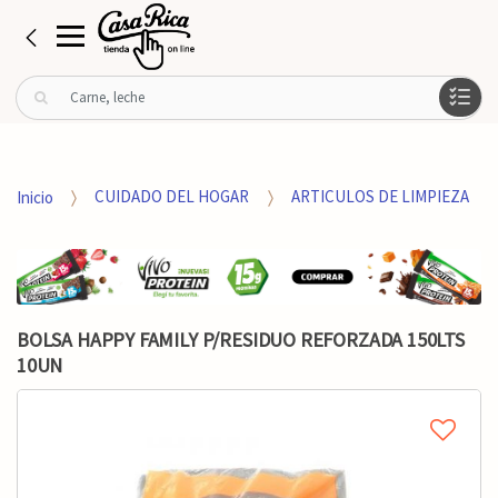
B
u
s
c
a
Inicio
CUIDADO DEL HOGAR
ARTICULOS DE LIMPIEZA
r
p
o
r
:
BOLSA HAPPY FAMILY P/RESIDUO REFORZADA 150LTS
10UN