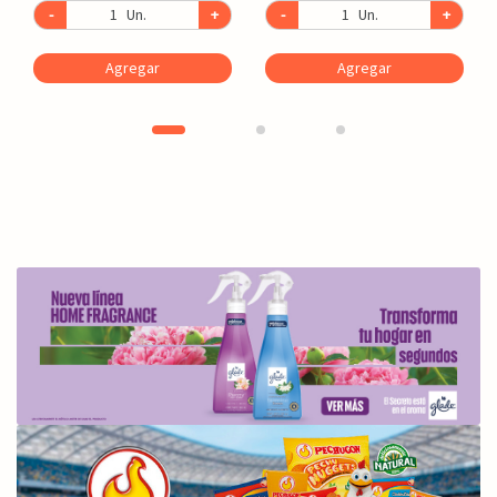
-
Un.
+
-
Un.
+
Agregar
Agregar