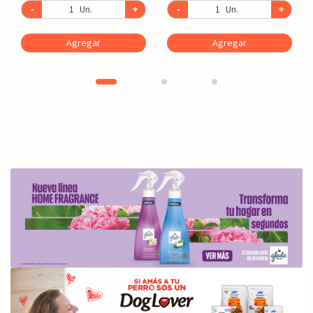
-
Un.
+
-
Un.
+
Agregar
Agregar