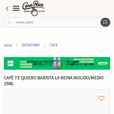
B
u
s
c
a
Inicio
DESAYUNO
CAFE
r
p
o
r
:
CAFÉ TE QUIERO BARISTA LA REINA MOLIDO/MEDIO
250G