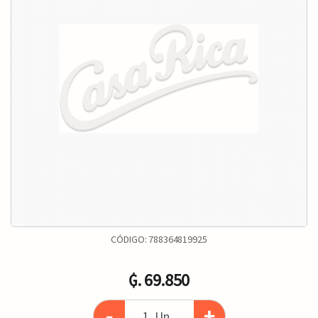
CÓDIGO:
788364819925
₲. 69.850
-
+
Un.