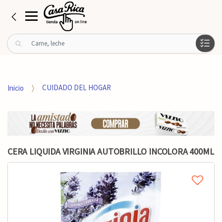
B
u
s
c
a
Inicio
CUIDADO DEL HOGAR
r
p
o
r
:
CERA LIQUIDA VIRGINIA AUTOBRILLO INCOLORA 400ML