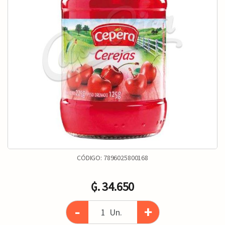
CÓDIGO:
7896025800168
₲. 34.650
-
+
Un.