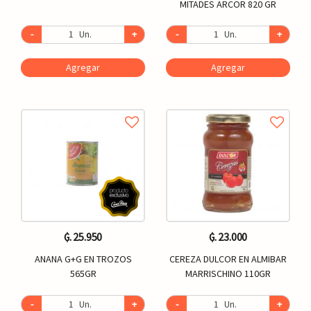
MITADES ARCOR 820 GR
-
Un.
+
-
Un.
+
Agregar
Agregar
₲. 25.950
₲. 23.000
ANANA G+G EN TROZOS
CEREZA DULCOR EN ALMIBAR
565GR
MARRISCHINO 110GR
-
Un.
+
-
Un.
+