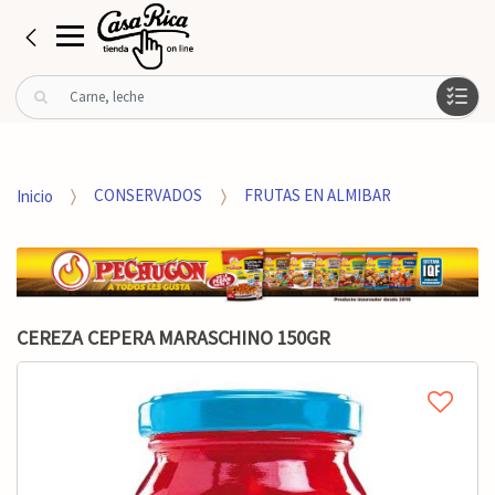
B
u
s
c
a
Inicio
CONSERVADOS
FRUTAS EN ALMIBAR
r
p
o
r
:
CEREZA CEPERA MARASCHINO 150GR