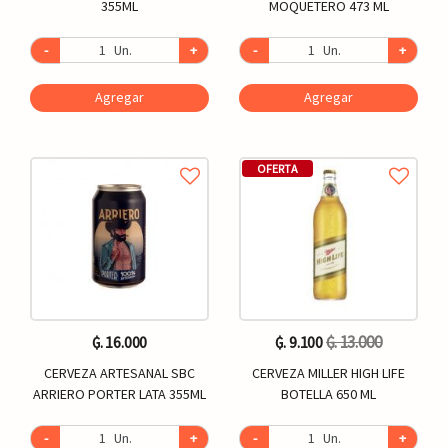
355ML
MOQUETERO 473 ML
-
Un.
+
-
Un.
+
Agregar
Agregar
OFERTA
₲. 13.000
₲. 16.000
₲. 9.100
CERVEZA ARTESANAL SBC
CERVEZA MILLER HIGH LIFE
ARRIERO PORTER LATA 355ML
BOTELLA 650 ML
-
Un.
+
-
Un.
+