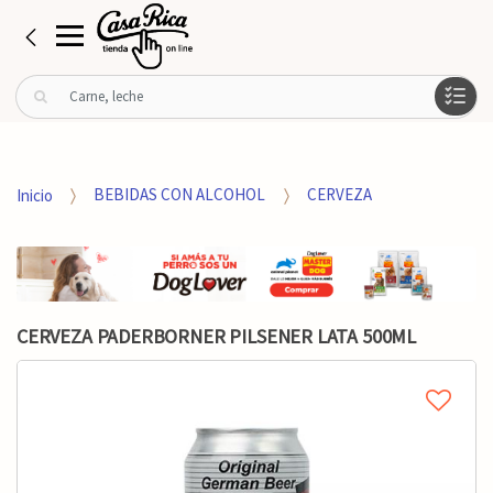
B
u
s
c
a
Inicio
BEBIDAS CON ALCOHOL
CERVEZA
r
p
o
r
:
CERVEZA PADERBORNER PILSENER LATA 500ML