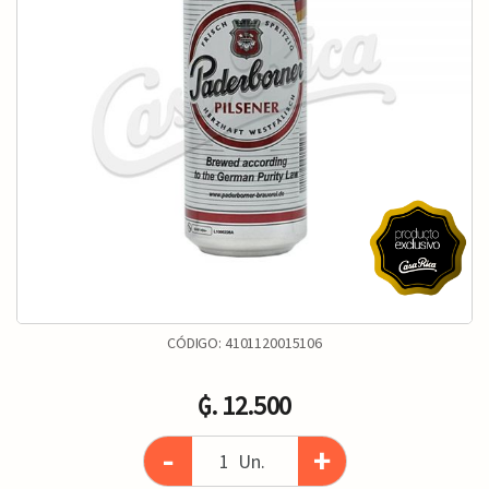
CÓDIGO:
4101120015106
₲. 12.500
-
+
Un.