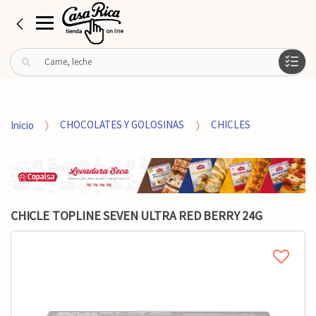
B
u
s
c
a
Inicio
CHOCOLATES Y GOLOSINAS
CHICLES
r
p
o
r
:
CHICLE TOPLINE SEVEN ULTRA RED BERRY 24G