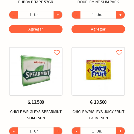
BUBBA B TAPE 57GR
DOUBLEMINT SLIM PACK
-
Un.
+
-
Un.
+
Agregar
Agregar
₲. 13.500
₲. 13.500
CHICLE WRIGLEYS SPEARMINT
CHICLE WRIGLEYS JUICY FRUIT
SLIM 15UN
CAJA 15UN
-
Un.
+
-
Un.
+