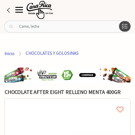
B
u
s
c
a
Inicio
CHOCOLATES Y GOLOSINAS
r
p
o
r
:
CHOCOLATE AFTER EIGHT RELLENO MENTA 400GR