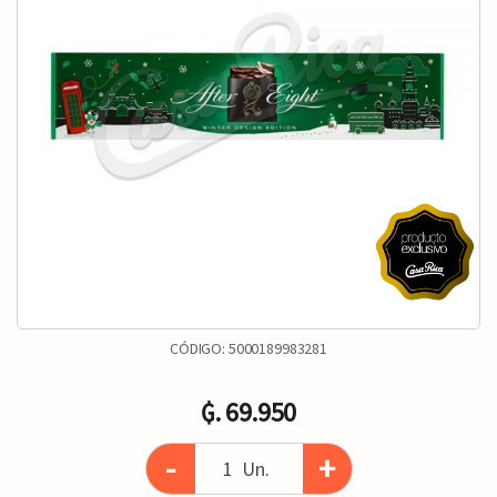
CÓDIGO:
5000189983281
₲. 69.950
-
+
Un.