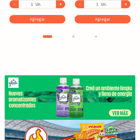
-
Un.
+
-
Un.
+
Agregar
Agregar