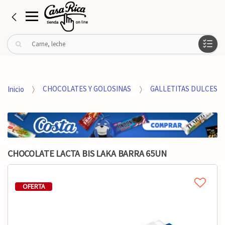
B
u
s
c
a
Inicio
CHOCOLATES Y GOLOSINAS
GALLETITAS DULCES
r
p
o
r
:
CHOCOLATE LACTA BIS LAKA BARRA 65UN
OFERTA