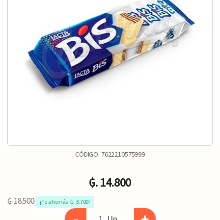
CÓDIGO:
7622210575999
₲. 14.800
₲. 18.500
¡Te ahorrás  ₲. 3.700!
-
+
Un.