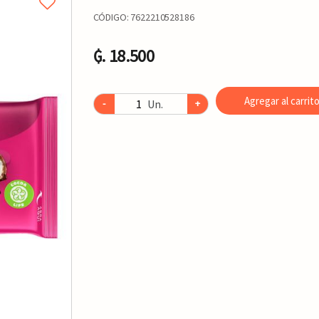
CÓDIGO:
7622210528186
₲. 18.500
Agregar al carrit
Un.
-
+