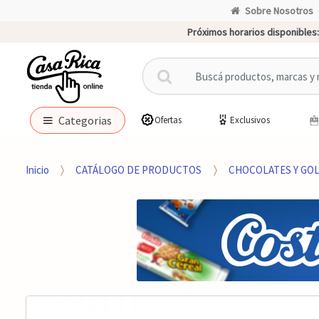
Sobre Nosotros
Próximos horarios disponibles:
B
u
s
c
Categorias
Ofertas
Exclusivos
a
r
p
Inicio
CATÁLOGO DE PRODUCTOS
CHOCOLATES Y GO
o
r
: