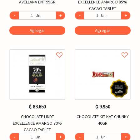
AVELLANA ENT 95GR
EXCELLENCE AMARGO 85%
CACAO TABLET
-
Un.
+
-
Un.
+
Agregar
Agregar
₲. 83.650
₲. 9.950
CHOCOLATE LINDT
CHOCOLATE KIT KAT CHUNKY
EXCELLENCE AMARGO 70%
40GR
CACAO TABLET
-
Un.
+
-
Un.
+