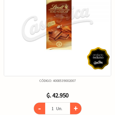
CÓDIGO:
4000539002007
₲. 42.950
-
+
Un.