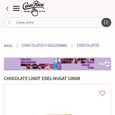
B
u
s
c
a
Inicio
CHOCOLATES Y GOLOSINAS
CHOCOLATES
r
p
o
r
:
CHOCOLATE LINDT EDEL-NUGAT 100GR