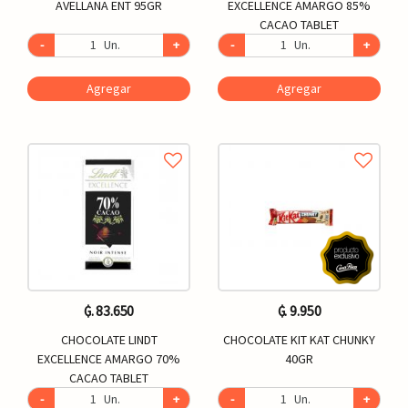
AVELLANA ENT 95GR
EXCELLENCE AMARGO 85%
CACAO TABLET
-
Un.
+
-
Un.
+
Agregar
Agregar
₲. 83.650
₲. 9.950
CHOCOLATE LINDT
CHOCOLATE KIT KAT CHUNKY
EXCELLENCE AMARGO 70%
40GR
CACAO TABLET
-
Un.
+
-
Un.
+