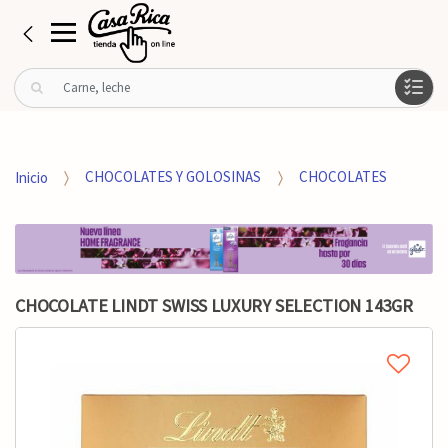
B
u
s
c
a
Inicio
CHOCOLATES Y GOLOSINAS
CHOCOLATES
r
p
o
r
:
CHOCOLATE LINDT SWISS LUXURY SELECTION 143GR