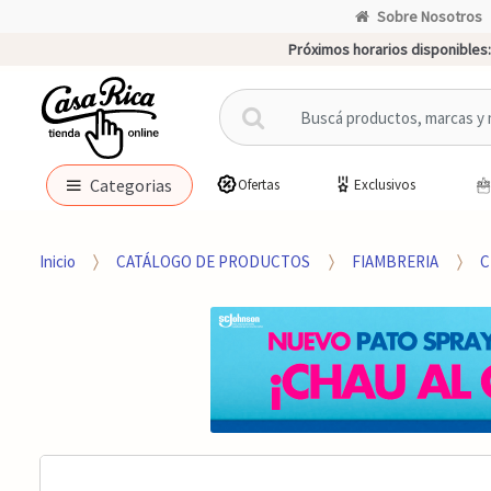
Sobre Nosotros
Próximos horarios disponibles:
B
u
s
c
Categorias
Ofertas
Exclusivos
a
r
p
Inicio
CATÁLOGO DE PRODUCTOS
FIAMBRERIA
C
o
r
: