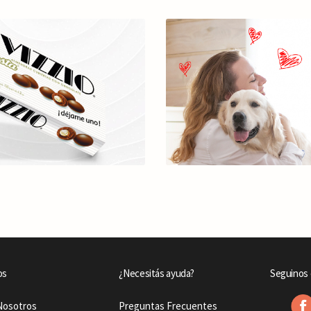
os
¿Necesitás ayuda?
Seguinos 
Nosotros
Preguntas Frecuentes