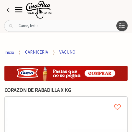
B
u
s
c
a
Inicio
CARNICERIA
VACUNO
r
p
o
r
:
CORAZON DE RABADILLA X KG