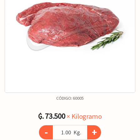
CÓDIGO:
60005
₲. 73.500
× Kilogramo
-
+
Kg.