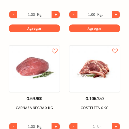
-
Kg.
+
-
Kg.
+
Agregar
Agregar
₲. 69.900
₲. 106.250
CARNAZA NEGRA X KG
COSTELETA X KG
-
Kg.
+
-
Un.
+