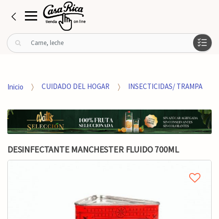
B
u
s
c
a
Inicio
CUIDADO DEL HOGAR
INSECTICIDAS/ TRAMPA
r
p
o
r
:
DESINFECTANTE MANCHESTER FLUIDO 700ML