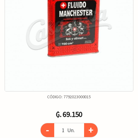
CÓDIGO:
7792023000015
₲. 69.150
-
+
Un.