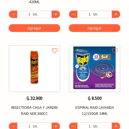
420ML
-
Un.
+
-
Un.
+
Agregar
Agregar
₲. 32.900
₲. 8.500
INSECTICIDA CASA Y JARDIN
ESPIRAL RAID LAVANDA
RAID AER.360CC
12/150GR 24ML
-
Un.
+
-
Un.
+