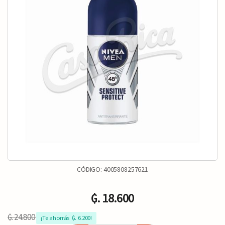
CÓDIGO:
4005808257621
₲. 18.600
₲. 24.800
¡Te ahorrás  ₲. 6.200!