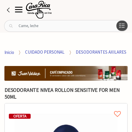
B
u
s
c
a
Inicio
CUIDADO PERSONAL
DESODORANTES AXILARES
r
p
o
r
:
DESODORANTE NIVEA ROLLON SENSITIVE FOR MEN
50ML
OFERTA