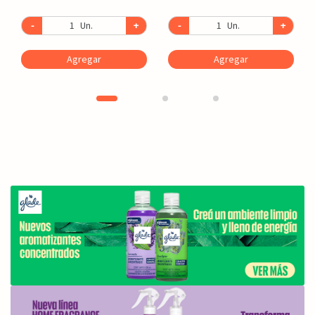
-
Un.
+
-
Un.
+
Agregar
Agregar