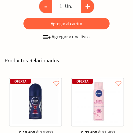
-
+
Un.
Agregar al carrito
Agregar a una lista
+
Productos Relacionados
OFERTA
OFERTA
₲. 24.800
₲. 31.400
₲. 18.600
₲. 23.600