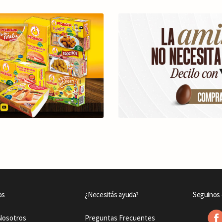
os
¿Necesitás ayuda?
Seguinos 
Nosotros
Preguntas Frecuentes