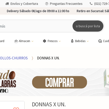
Envíos y Cobertura
Preguntas Frecuentes
(021) 729-
Delivery Sábado 08/ago de 09:00 a 11:00 hs
Retiro en Sucursal:
Sáb
o buscá por lista
card
Almacen
Frescos
Bebidas
Cui
OLLOS-CHURROS
DONNAS X UN.
DONNAS X UN.