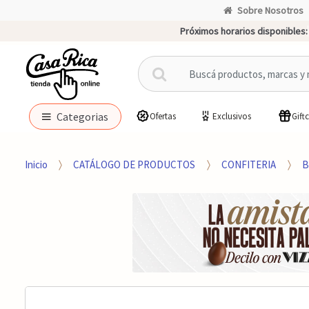
Sobre Nosotros
Próximos horarios disponibles:
B
u
s
c
Categorias
Ofertas
Exclusivos
Gift
a
r
p
Inicio
CATÁLOGO DE PRODUCTOS
CONFITERIA
B
o
r
: