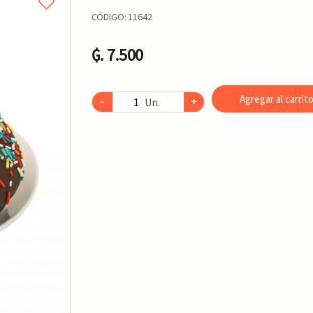
CÓDIGO:
11642
₲. 7.500
Agregar al carrit
Un.
-
+