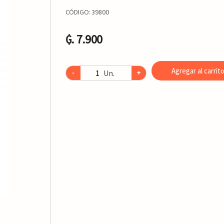
CÓDIGO:
39800
₲. 7.900
Agregar al carrit
Un.
-
+