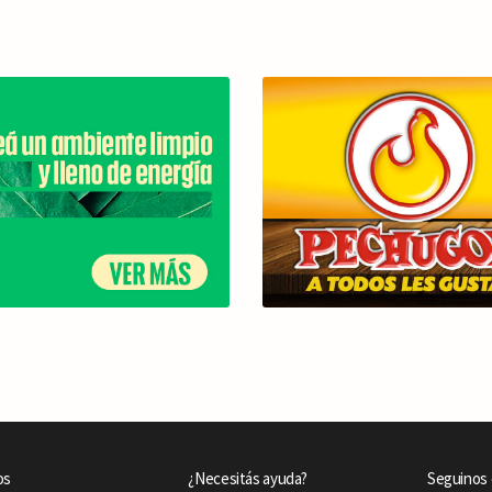
os
¿Necesitás ayuda?
Seguinos 