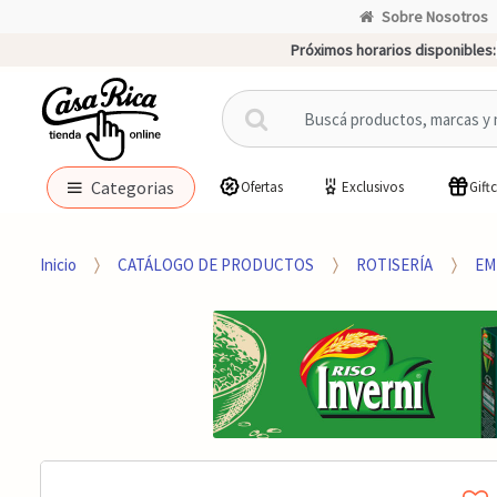
Sobre Nosotros
Próximos horarios disponibles:
B
u
s
c
Categorias
Ofertas
Exclusivos
Gift
a
r
p
Inicio
CATÁLOGO DE PRODUCTOS
ROTISERÍA
EM
o
r
: