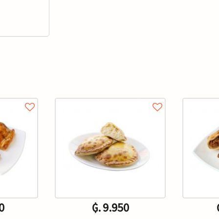
0
₲. 9.950