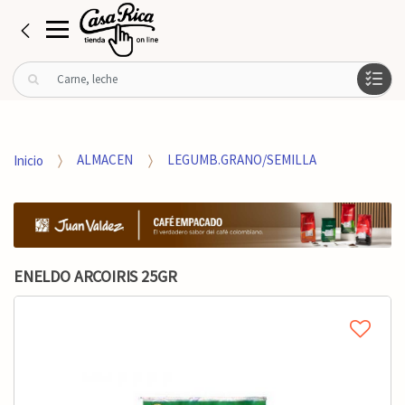
B
u
s
c
a
Inicio
ALMACEN
LEGUMB.GRANO/SEMILLA
r
p
o
r
:
ENELDO ARCOIRIS 25GR