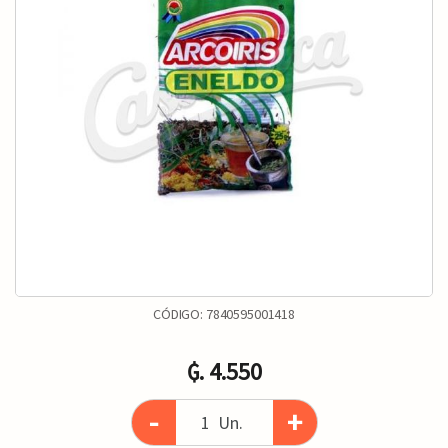
CÓDIGO:
7840595001418
₲. 4.550
-
+
Un.