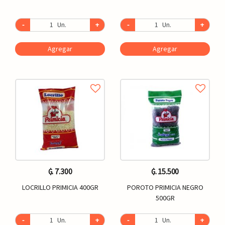
-
Un.
+
-
Un.
+
Agregar
Agregar
₲. 7.300
₲. 15.500
LOCRILLO PRIMICIA 400GR
POROTO PRIMICIA NEGRO
500GR
-
Un.
+
-
Un.
+