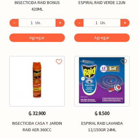
INSECTICIDA RAID BONUS
ESPIRAL RAID VERDE 12UN
420ML
-
Un.
+
-
Un.
+
Agregar
Agregar
₲. 32.900
₲. 8.500
INSECTICIDA CASA Y JARDIN
ESPIRAL RAID LAVANDA
RAID AER.360CC
12/150GR 24ML