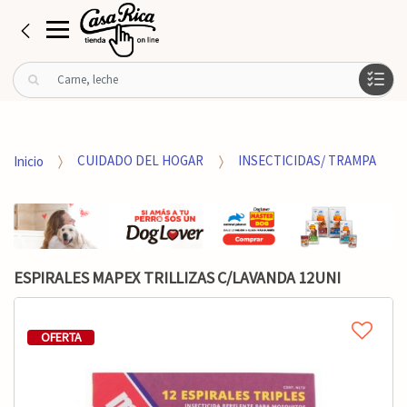
B
u
s
c
a
Inicio
CUIDADO DEL HOGAR
INSECTICIDAS/ TRAMPA
r
p
o
r
:
ESPIRALES MAPEX TRILLIZAS C/LAVANDA 12UNI
OFERTA