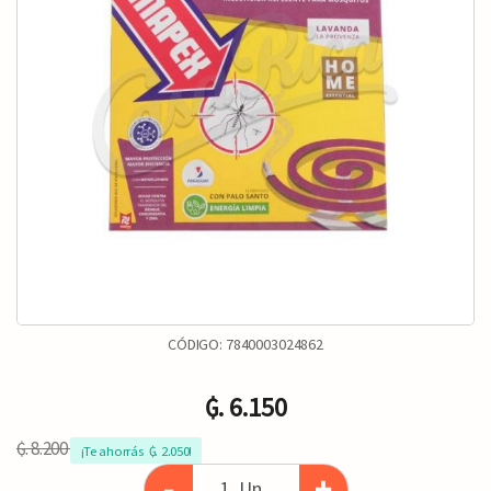
CÓDIGO:
7840003024862
₲. 6.150
₲. 8.200
¡Te ahorrás  ₲. 2.050!
-
+
Un.