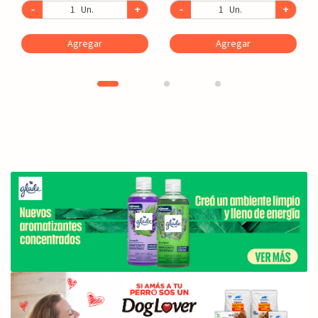
-
Un.
+
-
Un.
+
Agregar
Agregar