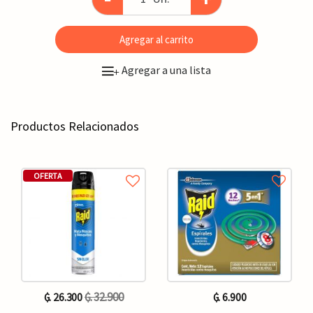
Agregar al carrito
Agregar a una lista
+
Productos Relacionados
OFERTA
₲. 32.900
₲. 26.300
₲. 6.900