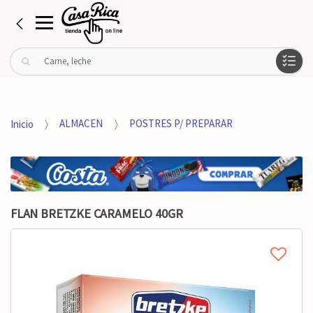
B
u
s
c
a
Inicio
ALMACEN
POSTRES P/ PREPARAR
r
p
o
r
:
FLAN BRETZKE CARAMELO 40GR