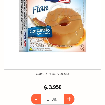
CÓDIGO:
7896072093513
₲. 3.950
-
+
Un.