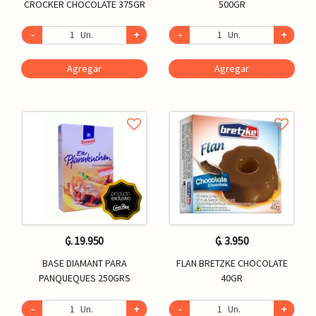
CROCKER CHOCOLATE 375GR
500GR
-
Un.
+
-
Un.
+
Agregar
Agregar
₲. 19.950
₲. 3.950
BASE DIAMANT PARA
FLAN BRETZKE CHOCOLATE
PANQUEQUES 250GRS
40GR
-
Un.
+
-
Un.
+