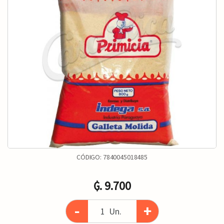
CÓDIGO:
7840045018485
₲. 9.700
-
+
Un.