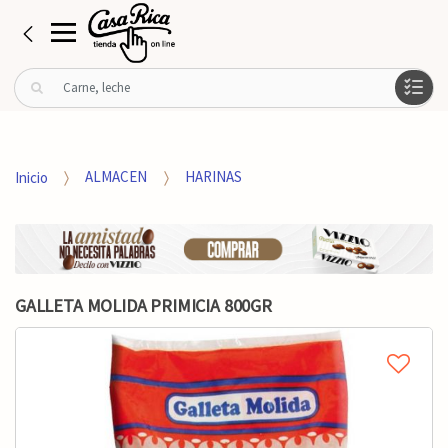
B
u
s
c
a
Inicio
ALMACEN
HARINAS
r
p
o
r
:
GALLETA MOLIDA PRIMICIA 800GR