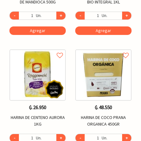
DE MANDIOCA 500G
BIO INTEGRAL 1KL
-
Un.
+
-
Un.
+
Agregar
Agregar
₲. 26.950
₲. 48.550
HARINA DE CENTENO AURORA
HARINA DE COCO PRANA
1KG
ORGANICA 450GR
-
Un.
+
-
Un.
+