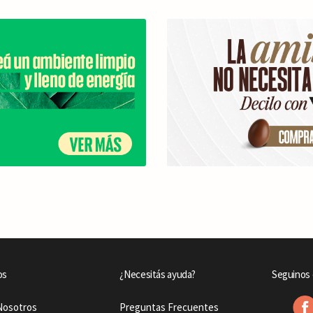
os
¿Necesitás ayuda?
Seguinos 
Nosotros
Preguntas Frecuentes