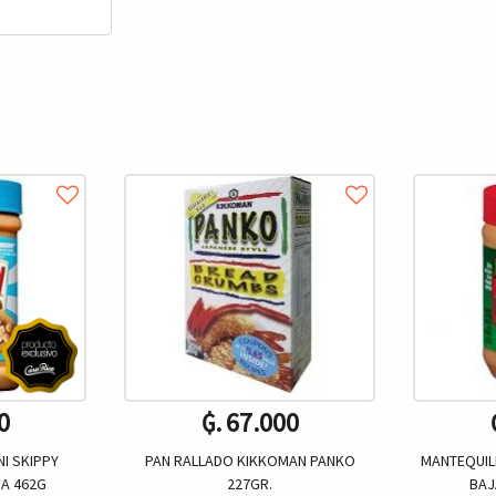
0
₲. 67.000
I SKIPPY
PAN RALLADO KIKKOMAN PANKO
MANTEQUIL
A 462G
227GR.
BAJ