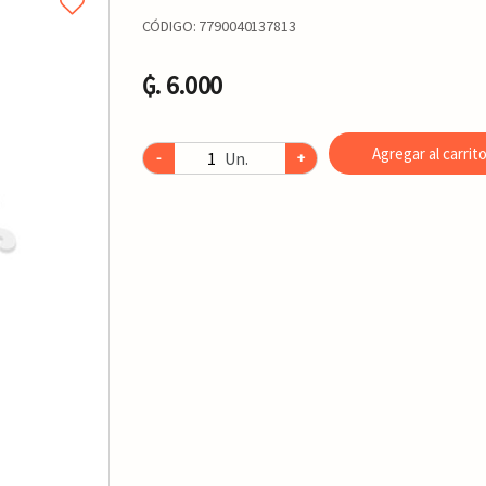
CÓDIGO:
7790040137813
₲. 6.000
Agregar al carrit
Un.
-
+