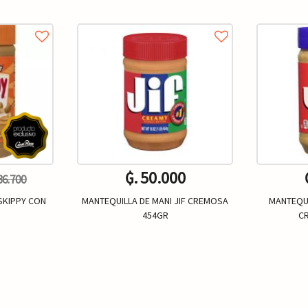
₲. 50.000
 36.700
SKIPPY CON
MANTEQUILLA DE MANI JIF CREMOSA
MANTEQUI
454GR
C