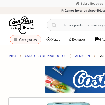
Sobre Nosotros
Próximos horarios disponibles:
B
u
s
c
Categorias
Ofertas
Exclusivos
Gift
a
r
p
Inicio
CATÁLOGO DE PRODUCTOS
ALMACEN
GAL
o
r
: