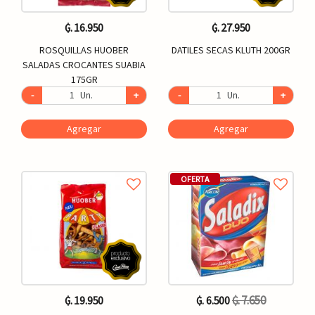
₲. 16.950
₲. 27.950
ROSQUILLAS HUOBER
DATILES SECAS KLUTH 200GR
SALADAS CROCANTES SUABIA
175GR
-
Un.
+
-
Un.
+
Agregar
Agregar
OFERTA
₲. 7.650
₲. 19.950
₲. 6.500