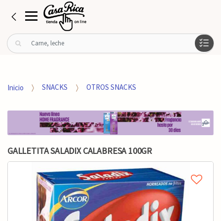
B
u
s
c
a
Inicio
SNACKS
OTROS SNACKS
r
p
o
r
:
GALLETITA SALADIX CALABRESA 100GR