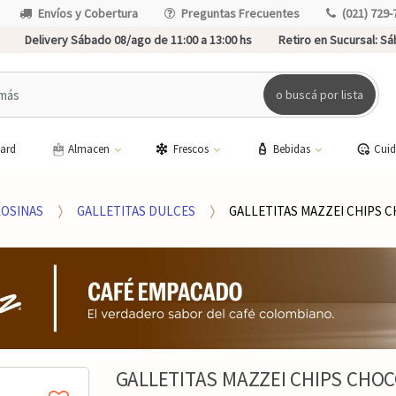
Envíos y Cobertura
Preguntas Frecuentes
(021) 729-
Delivery Sábado 08/ago de 11:00 a 13:00 hs
Retiro en Sucursal:
Sáb
o buscá por lista
card
Almacen
Frescos
Bebidas
Cui
LOSINAS
GALLETITAS DULCES
GALLETITAS MAZZEI CHIPS 
GALLETITAS MAZZEI CHIPS CHOC