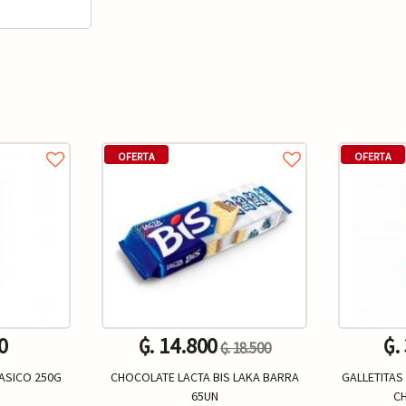
OFERTA
OFERTA
0
₲. 14.800
₲.
₲. 18.500
ASICO 250G
CHOCOLATE LACTA BIS LAKA BARRA
GALLETITAS 
65UN
C