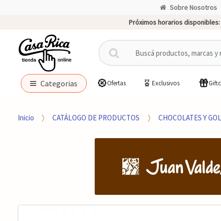
Sobre Nosotros
Próximos horarios disponibles:
B
u
s
c
Categorias
Ofertas
Exclusivos
Gift
a
r
p
Inicio
CATÁLOGO DE PRODUCTOS
CHOCOLATES Y GO
o
r
: