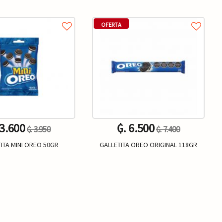
OFERTA
 3.600
₲. 6.500
₲. 3.950
₲. 7.400
ITA MINI OREO 50GR
GALLETITA OREO ORIGINAL 118GR