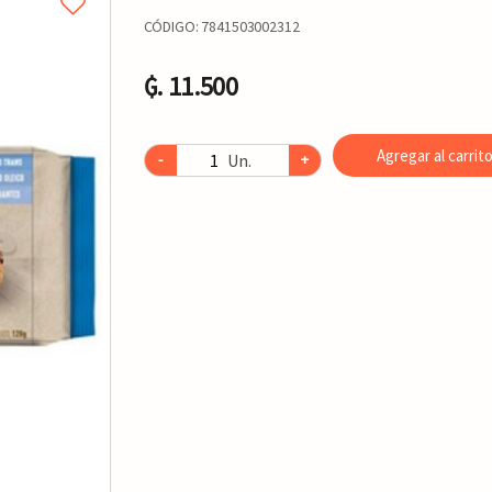
CÓDIGO:
7841503002312
₲. 11.500
Agregar al carrit
Un.
-
+