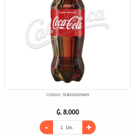
CÓDIGO:
7840058009449
₲. 8.000
-
+
Un.