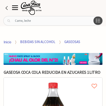
B
u
s
c
a
Inicio
BEBIDAS SIN ALCOHOL
GASEOSAS
r
p
o
r
:
GASEOSA COCA COLA REDUCIDA EN AZUCARES 1LITRO