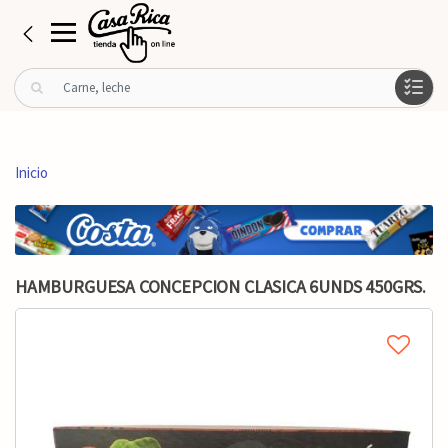
B
u
s
c
a
Inicio
r
p
o
r
:
HAMBURGUESA CONCEPCION CLASICA 6UNDS 450GRS.