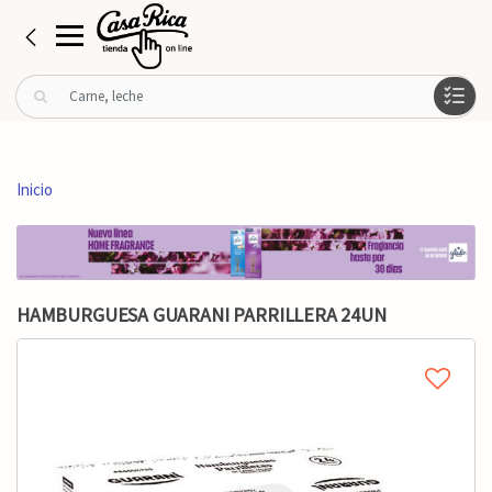
B
u
s
c
a
Inicio
r
p
o
r
:
HAMBURGUESA GUARANI PARRILLERA 24UN