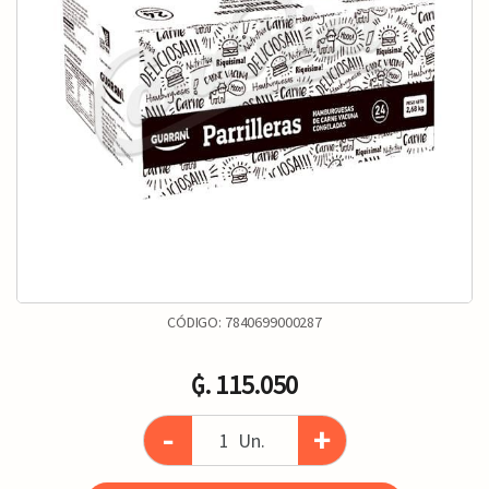
CÓDIGO:
7840699000287
₲. 115.050
-
+
Un.