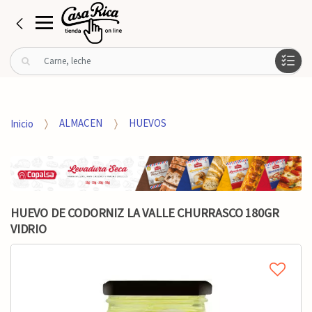
B
u
s
c
a
Inicio
ALMACEN
HUEVOS
r
p
o
r
:
HUEVO DE CODORNIZ LA VALLE CHURRASCO 180GR
VIDRIO