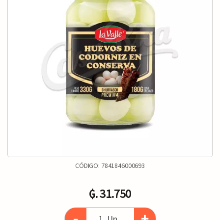
CÓDIGO:
7841846000693
₲. 31.750
-
+
Un.