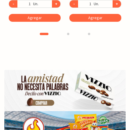
-
Un.
+
-
Un.
+
Agregar
Agregar