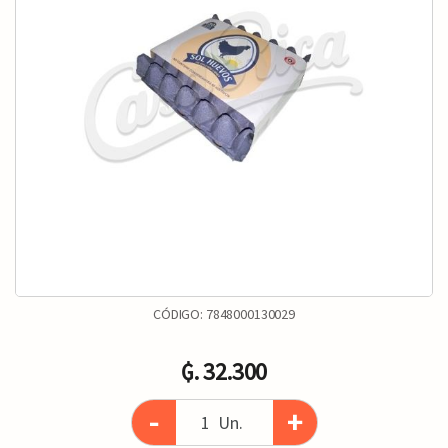
CÓDIGO:
7848000130029
₲. 32.300
-
+
Un.