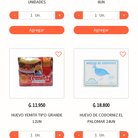
UNIDADES
6UN
-
Un.
+
-
Un.
+
Agregar
Agregar
₲. 11.950
₲. 18.800
HUEVO YEMITA TIPO GRANDE
HUEVO DE CODORNIZ EL
12UN
PALOMAR 24UN
-
Un.
+
-
Un.
+