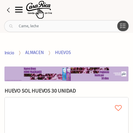
B
u
s
c
a
Inicio
ALMACEN
HUEVOS
r
p
o
r
:
HUEVO SOL HUEVOS 30 UNIDAD