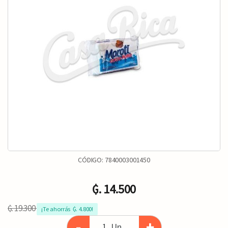
CÓDIGO:
7840003001450
₲. 14.500
₲. 19.300
¡Te ahorrás  ₲. 4.800!
-
+
Un.