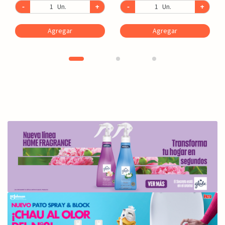
-
Un.
+
-
Un.
+
Agregar
Agregar