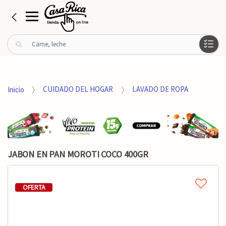
B
u
s
c
a
Inicio
CUIDADO DEL HOGAR
LAVADO DE ROPA
r
p
o
r
:
JABON EN PAN MOROTI COCO 400GR
OFERTA