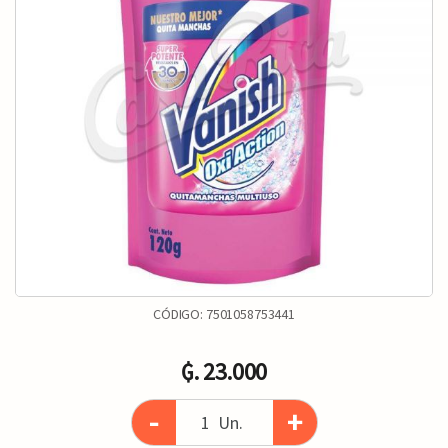
CÓDIGO:
7501058753441
₲. 23.000
-
+
Un.