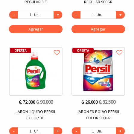
REGULAR 3LT
REGULAR 900GR
-
Un.
+
-
Un.
+
Agregar
Agregar
OFERTA
OFERTA
₲. 90.000
₲. 32.500
₲. 72.000
₲. 26.000
JABON LIQUIDO PERSIL
JABON EN POLVO PERSIL
COLOR 3LT
COLOR 900GR
-
Un.
+
-
Un.
+