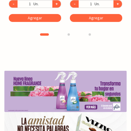
-
Un.
+
-
Un.
+
Agregar
Agregar