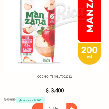
CÓDIGO:
7840117002022
₲. 3.400
₲. 3.800
¡Te ahorrás  ₲. 400!
-
+
Un.