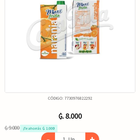
CÓDIGO:
7730976822292
₲. 8.000
₲. 9.000
¡Te ahorrás  ₲. 1.000!
-
+
Un.