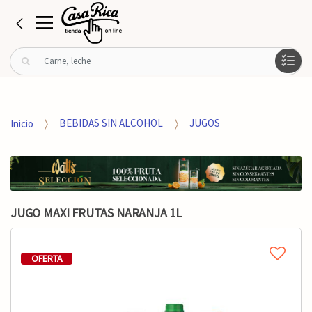
B
u
s
c
a
Inicio
BEBIDAS SIN ALCOHOL
JUGOS
r
p
o
r
:
JUGO MAXI FRUTAS NARANJA 1L
OFERTA