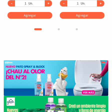
-
Un.
+
-
Un.
+
Agregar
Agregar