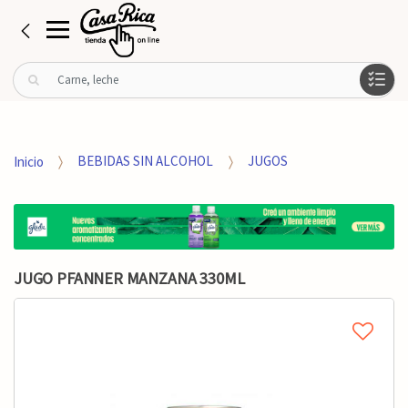
B
u
s
c
a
Inicio
BEBIDAS SIN ALCOHOL
JUGOS
r
p
o
r
:
JUGO PFANNER MANZANA 330ML