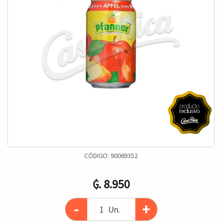
CÓDIGO:
90069352
₲. 8.950
-
+
Un.