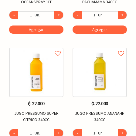
OCEANSPRAY 1LT
PACHAMAMA 340CC
-
Un.
+
-
Un.
+
Agregar
Agregar
₲. 22.000
₲. 22.000
JUGO PRESSUMO SUPER
JUGO PRESSUMO ANANAHH
CITRICO 340CC
340CC
-
Un.
+
-
Un.
+