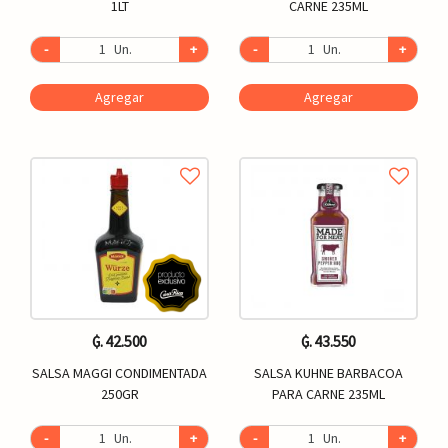
1LT
CARNE 235ML
-
Un.
+
-
Un.
+
Agregar
Agregar
₲. 42.500
₲. 43.550
SALSA MAGGI CONDIMENTADA
SALSA KUHNE BARBACOA
250GR
PARA CARNE 235ML
-
Un.
+
-
Un.
+