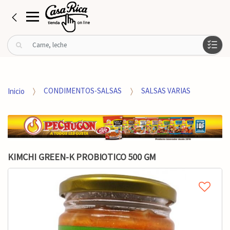
B
u
s
c
a
Inicio
CONDIMENTOS-SALSAS
SALSAS VARIAS
r
p
o
r
:
KIMCHI GREEN-K PROBIOTICO 500 GM