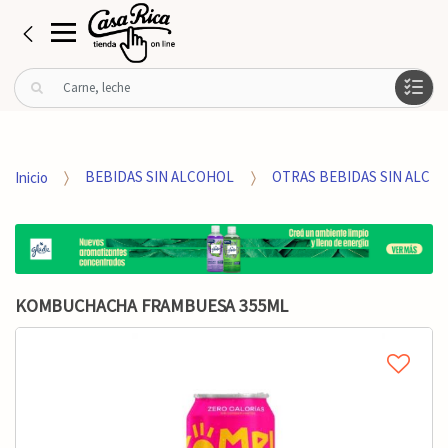
B
u
s
c
a
Inicio
BEBIDAS SIN ALCOHOL
OTRAS BEBIDAS SIN ALC
r
p
o
r
:
KOMBUCHACHA FRAMBUESA 355ML