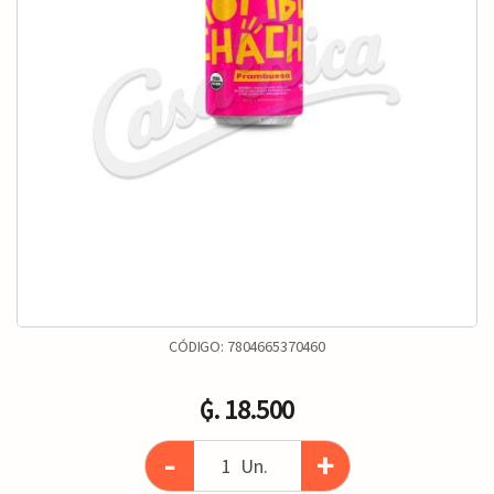
CÓDIGO:
7804665370460
₲. 18.500
-
+
Un.